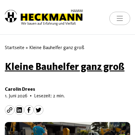
Toggle na
Skip to content
Startseite
»
Kleine Bauhelfer ganz groß
Kleine Bauhelfer ganz groß
Carolin Drees
3. Juni 2026
1. Juni 2026
•
Lesezeit: 2 min.