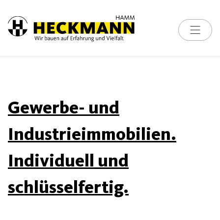
Toggle na
Skip to content
Gewerbe- und
Industrieimmobilien.
Individuell und
schlüsselfertig.