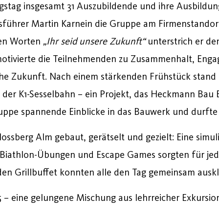
ngstag
insgesamt
31
Auszubildende
und
ihre
Ausbildun
sführer
Martin
Karnein
die
Gruppe
am
Firmenstando
en
Worten
„
Ihr
seid
unsere
Zukunft“
unterstrich
er
de
otivierte
die
Teilnehmenden
zu
Zusammenhalt,
Enga
che
Zukunft.
Nach
einem
stärkenden
Frühstück
stand
g
der
K1-
Sesselbahn –
ein
Projekt,
das
Heckmann
Bau
uppe
spannende
Einblicke
in
das
Bauwerk
und
durft
lossberg
Alm
gebaut,
gerätselt
und
gezielt:
Eine
simul
Biathlon-
Übungen
und
Escape
Games
sorgten
für je
nden
Grillbuffet
konnten
alle
den
Tag
gemeinsam
ausk
5 –
eine
gelungene
Mischung
aus lehrreicher
Exkursio