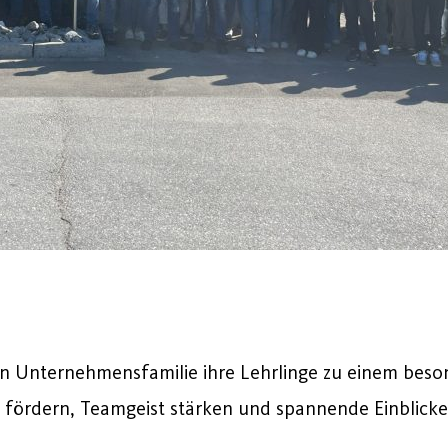
nn
Unternehmensfamilie
ihre
Lehrlinge
zu
einem
beso
h
fördern,
Teamgeist
stärken
und
spannende
Einblick