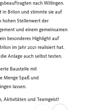
gsbeauftragten
nach
Willingen.
rt
in
Brilon
und
stimmte
sie
auf
n
hohen
Stellenwert
der
gement
und
einem
gemeinsamen
ein
besonderes
Highlight
auf
Brilon
im
Jahr
2021
realisiert
hat.
e
die
Anlage
auch
selbst
testen.
ierte
Baustelle
mit
de Menge Spaß und
lingen
lassen.
n,
Aktivitäten
und
Teamgeist!