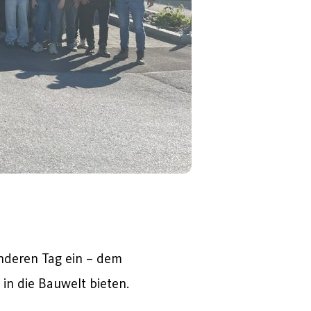
nderen
Tag
ein –
dem
e
in
die
Bauwelt
bieten.