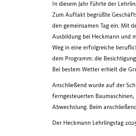
In
diesem
Jahr
führte
der
Lehrli
Zum
Auftakt
begrüßte
Geschäft
den
gemeinsamen
Tag
ein.
Mit
d
Ausbildung
bei
Heckmann
und
m
Weg
in
eine
erfolgreiche
berufli
dem
Programm:
die
Besichtigun
Bei
bestem
Wetter
erhielt
die
Gr
Anschließend
wurde
auf
der
Sch
ferngesteuerten
Baumaschinen,
Abwechslung.
Beim
anschließe
Der Heckmann
Lehrlingstag
202