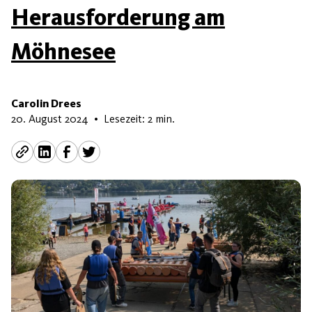
Herausforderung am
Möhnesee
Carolin Drees
9. September 2024
20. August 2024
•
Lesezeit: 2 min.