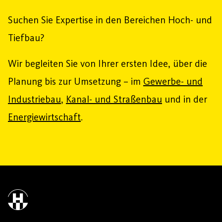
Suchen Sie Expertise in den Bereichen Hoch- und
Tiefbau?
Wir begleiten Sie von Ihrer ersten Idee, über die
Planung bis zur Umsetzung – im
Gewerbe- und
Industriebau
,
Kanal- und Straßenbau
und in der
Energiewirtschaft
.