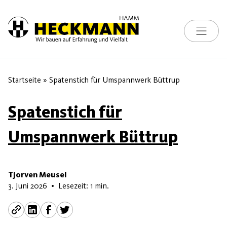
Toggle na
Skip to content
Startseite
»
Spatenstich für Umspannwerk Büttrup
Spatenstich für
Umspannwerk Büttrup
Tjorven Meusel
3. Juni 2026
3. Juni 2026
•
Lesezeit: 1 min.