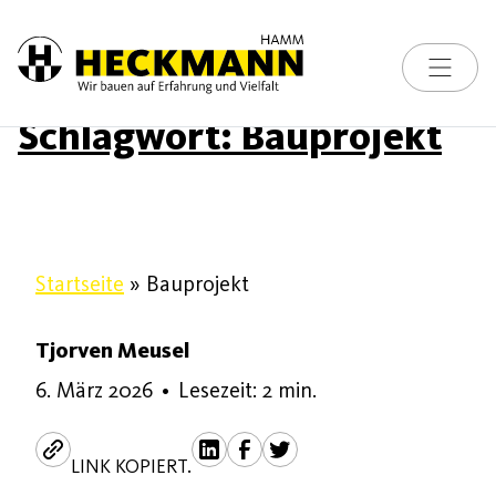
Toggle na
Skip to content
Schlagwort:
Bauprojekt
Startseite
»
Bauprojekt
Tjorven Meusel
6. März 2026
6. März 2026
•
Lesezeit: 2 min.
LINK KOPIERT.