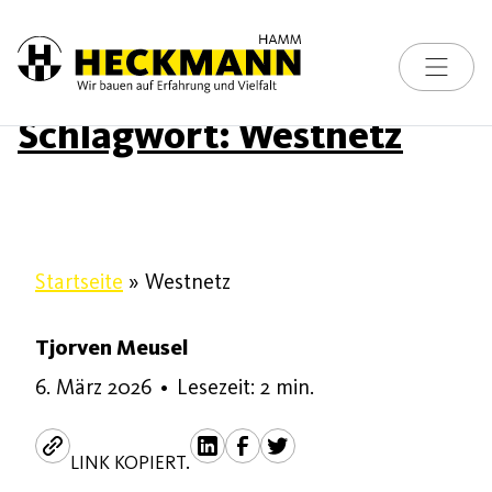
Toggle na
Skip to content
Schlagwort:
Westnetz
Startseite
»
Westnetz
Tjorven Meusel
6. März 2026
6. März 2026
•
Lesezeit: 2 min.
LINK KOPIERT.