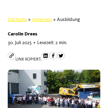
Startseite
»
Allgemein
»
Ausbildung
Carolin Drees
19. September 2025
30. Juli 2025
•
Lesezeit: 2 min.
LINK KOPIERT.