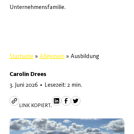
Unternehmensfamilie.
Startseite
»
Allgemein
»
Ausbildung
Carolin Drees
3. Juni 2026
3. Juni 2026
•
Lesezeit: 2 min.
LINK KOPIERT.