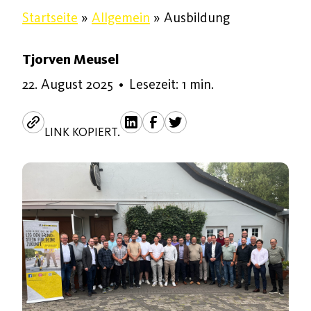
Startseite
»
Allgemein
»
Ausbildung
Tjorven Meusel
22. August 2025
22. August 2025
•
Lesezeit: 1 min.
LINK KOPIERT.