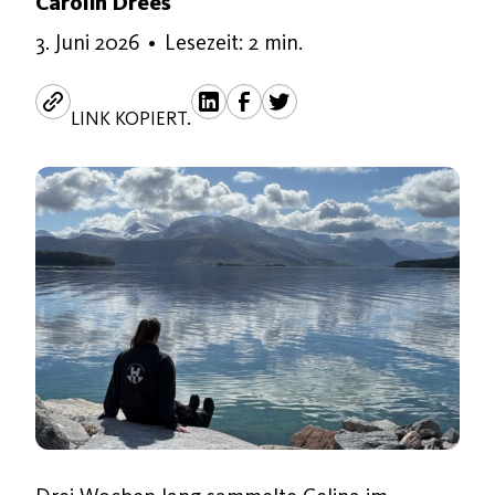
Carolin Drees
3. Juni 2026
3. Juni 2026
•
Lesezeit: 2 min.
LINK KOPIERT.