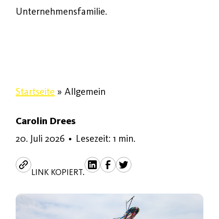
Unternehmensfamilie.
Startseite
»
Allgemein
Carolin Drees
20. Juli 2026
20. Juli 2026
•
Lesezeit: 1 min.
LINK KOPIERT.