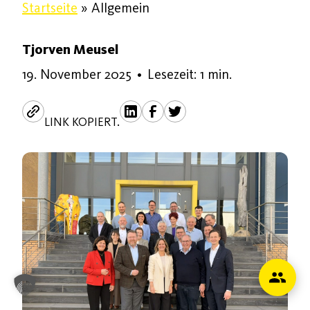
Startseite
»
Allgemein
Tjorven Meusel
19. November 2025
19. November 2025
•
Lesezeit: 1 min.
LINK KOPIERT.