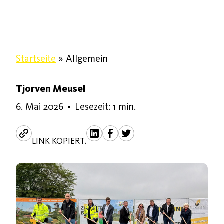
Startseite
»
Allgemein
Tjorven Meusel
6. Mai 2026
6. Mai 2026
•
Lesezeit: 1 min.
LINK KOPIERT.