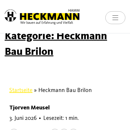
Toggle na
Skip to content
Kategorie:
Heckmann
Bau Brilon
Startseite
»
Heckmann Bau Brilon
Tjorven Meusel
3. Juni 2026
3. Juni 2026
•
Lesezeit: 1 min.