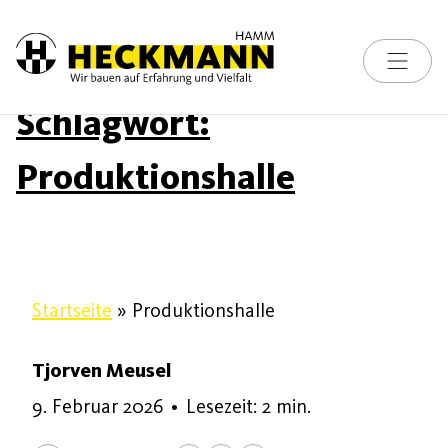
Toggle na
Skip to content
Schlagwort:
Produktionshalle
Startseite
»
Produktionshalle
Tjorven Meusel
9. Februar 2026
9. Februar 2026
•
Lesezeit: 2 min.