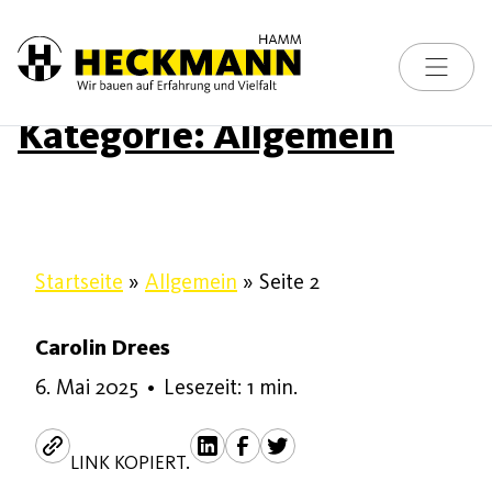
Toggle na
Skip to content
Kategorie:
Allgemein
Startseite
»
Allgemein
»
Seite 2
Carolin Drees
5. Juni 2025
6. Mai 2025
•
Lesezeit: 1 min.
LINK KOPIERT.