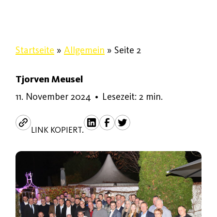
Startseite
»
Allgemein
»
Seite 2
Tjorven Meusel
11. November 2024
11. November 2024
•
Lesezeit: 2 min.
LINK KOPIERT.