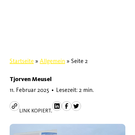
Startseite
»
Allgemein
»
Seite 2
Tjorven Meusel
5. Juni 2025
11. Februar 2025
•
Lesezeit: 2 min.
LINK KOPIERT.